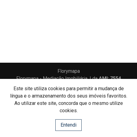
Florymapa
Florymapa - Mediação Imobiliária, Lda
AMI: 7554
Este site utiliza cookies para permitir a mudança de
língua e o armazenamento dos seus imóveis favoritos.
Centros de Resolução de Litígios
Ao utilizar este site, concorda que o mesmo utilize
Política de Privacidade
Livro de Reclamações
cookies.
Website e CRM Imobiliário
Entendi
Powered by
©2026