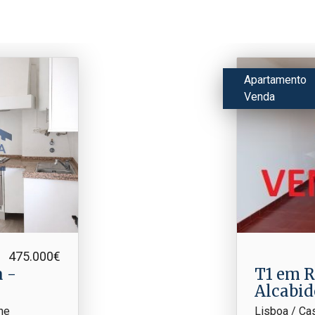
Apartamento
Venda
475.000€
T1 em R/C centro
Alcabid
he
Lisboa / Ca