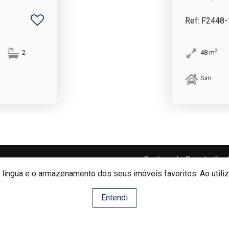
Ref
: F2448
2
2
48
m
Sim
Centros de Resolução d
e língua e o armazenamento dos seus imóveis favoritos. Ao utili
Entendi
Website e CRM Imobiliário
Powered by
©2026