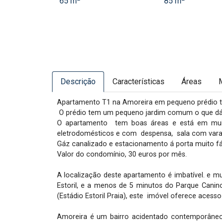
65 m
85 m
Descrição
Características
Áreas
Apartamento T1 na Amoreira em pequeno prédio tr
 O prédio tem um pequeno jardim comum o que dá um aspeto de moradia e tranquilidade.

O apartamento  tem boas áreas e está em muit
eletrodomésticos e com  despensa,  sala com vara
Gáz canalizado e estacionamento á porta muito fáci
Valor do condomínio, 30 euros por mês.

A localização deste apartamento é imbatível. e muit
Estoril, e a menos de 5 minutos do Parque Canin
(Estádio Estoril Praia), este  imóvel oferece acess
Amoreira é um bairro acidentado contemporâneo c