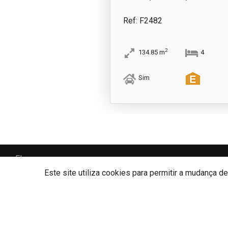
Ref
: F2482
2
134.85
m
4
Sim
Florymapa
Florymapa - Mediação Imobiliária, Lda
AMI: 7554
Este site utiliza cookies para permitir a mudança d