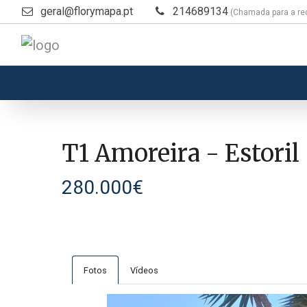
geral@florymapa.pt
214689134
(Chamada para a red
T1 Amoreira - Estoril
280.000€
Fotos
Vídeos