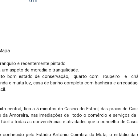
0 m
Mapa
anquilo e recentemente pintado.

o bom estado de conservação,  quarto com  roupeiro  e  chão f
nda e muita luz, casa de banho completa com banheira e arrecadaçã
l. 

o central, fica a 5 minutos do Casino do Estoril, das praias de Casc
o da Amoreira, nas imediações de  todo o comércio e serviços da
o fácil a todas as conveniências e atividades que o concelho de Casca
onhecido pelo Estádio António Coimbra da Mota, o estádio da equ