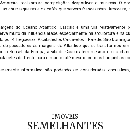
moreira, realizam-se competições desportivas e musicais. O co
is, as churrasqueiras e os cafés que servem francesinhas. Amoreira,
argens do Oceano Atlântico, Cascais é uma vila relativamente p
serva muito da influência árabe, especialmente na arquitetura e na cu
do por 4 freguesias: Alcabideche, Carcavelos - Parede, São Domingos 
ila de pescadores às margens do Atlântico que se transformou em u
ou o Sunset da Europa, a vila de Cascais tem mesmo o seu charme
 palacetes de frente para o mar ou até mesmo com os barquinhos col
meramente informativo não podendo ser consideradas vinculativas
IMÓVEIS
SEMELHANTES