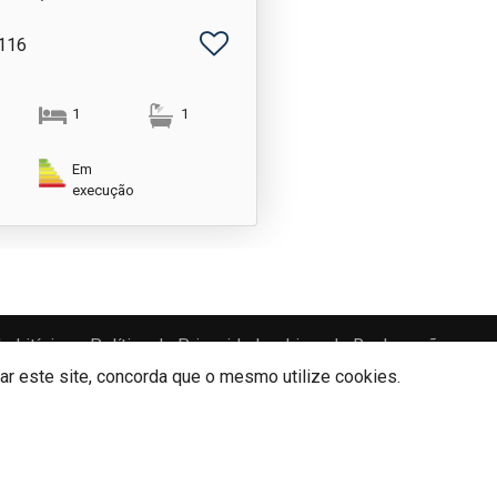
-116
1
1
Em
execução
e Litígios
Política de Privacidade
Livro de Reclamações
zar este site, concorda que o mesmo utilize cookies.