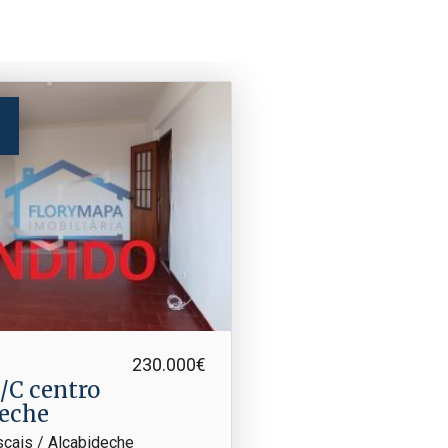
230.000€
eche
scais / Alcabideche