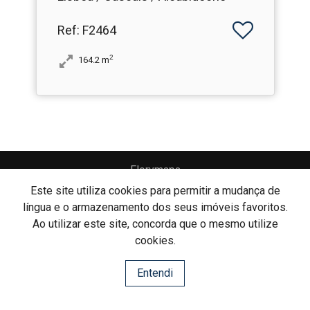
Ref
: F2464
2
164.2
m
Florymapa
Florymapa - Mediação Imobiliária, Lda
AMI: 7554
Este site utiliza cookies para permitir a mudança de
língua e o armazenamento dos seus imóveis favoritos.
Ao utilizar este site, concorda que o mesmo utilize
Centros de Resolução de Litígios
cookies.
Política de Privacidade
Livro de Reclamações
Entendi
Website e CRM Imobiliário
Powered by
©2026