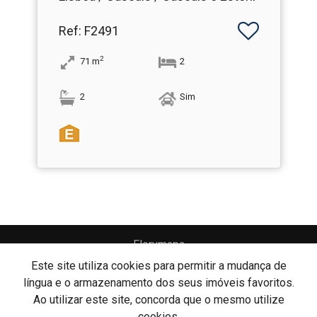
Ref
: F2491
2
71
m
2
2
Sim
Florymapa
Florymapa - Mediação Imobiliária, Lda
AMI: 7554
Este site utiliza cookies para permitir a mudança de
língua e o armazenamento dos seus imóveis favoritos.
Ao utilizar este site, concorda que o mesmo utilize
Centros de Resolução de Litígios
cookies.